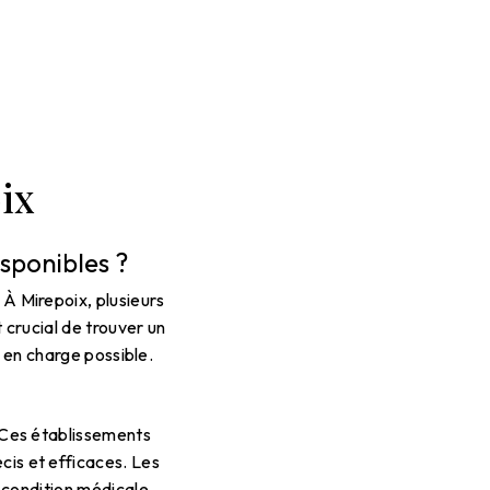
ix
isponibles ?
 À Mirepoix, plusieurs
 crucial de trouver un
e en charge possible.
. Ces établissements
cis et efficaces. Les
 condition médicale.