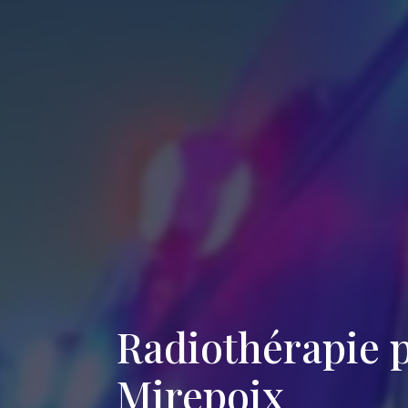
Radiothérapie p
Mirepoix