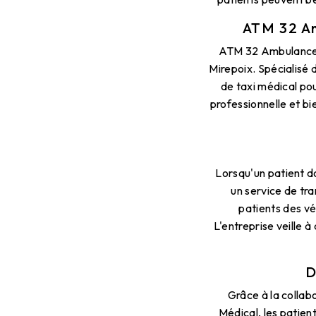
ATM 32 Am
ATM 32 Ambulance T
Mirepoix. Spécialisé
de taxi médical po
professionnelle et b
Lorsqu'un patient do
un service de tr
patients des vé
L'entreprise veille 
D
Grâce à la collab
Médical, les patient