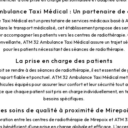
bulance Taxi Médical : Un partenaire de
axi Médical est un prestataire de services médicaux basé à A
 dans le transport médicalisé, cet établissement propose des se
ur accompagner les patients vers les centres de radiothérapie.
ienveillante, ATM 32 Ambulance Taxi Médical assure un trajet sé
pour les patients nécessitant des séances de radiothérapie.
La prise en charge des patients
it se rendre à des séances de radiothérapie, il est essentiel d
ansport fiable et ponctuel. ATM 32 Ambulance Taxi Médical met 
hicules équipés pour assurer leur confort et leur sécurité tout au
à ce que chaque patient soit pris en charge individuellement, en
besoins spécifiques.
es soins de qualité à proximité de Mirepo
oration entre les centres de radiothérapie de Mirepoix et ATM
s bénéficient d'une prise en charge globale et efficace. L'acces