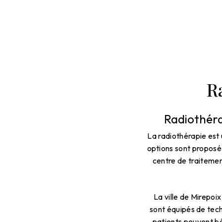
R
Radiothérap
La radiothérapie est 
options sont proposée
centre de traitement
La ville de Mirepoi
sont équipés de tech
patients peuvent bé