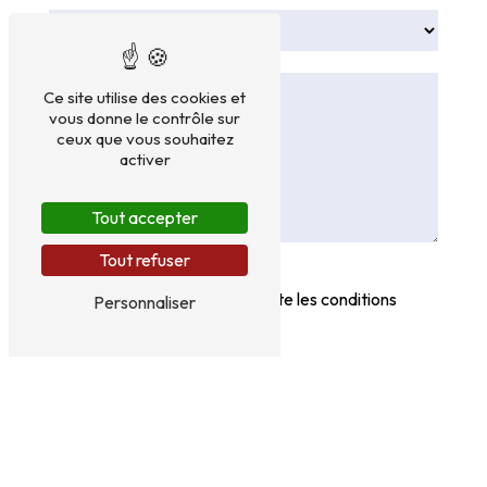
Ce site utilise des cookies et
vous donne le contrôle sur
ceux que vous souhaitez
activer
Tout accepter
Tout refuser
En cochant cette case, j'accepte les conditions
Personnaliser
particulières ci-dessous **
Envoyer
** Les données personnelles communiquées sont nécessaires aux fins de vous
contacter et sont enregistrées dans un fichier informatisé. Elles sont destinées
à ATM 32 Ambulance Taxi Médical et ses sous-traitants dans le seul but de