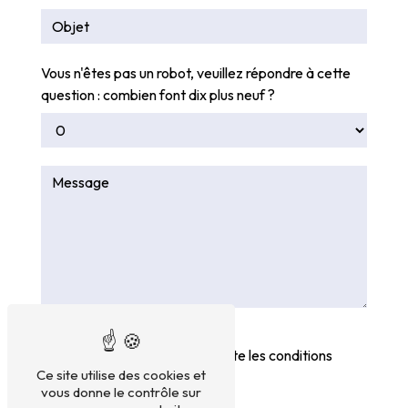
Vous n'êtes pas un robot, veuillez répondre à cette
question : combien font dix plus neuf ?
En cochant cette case, j'accepte les conditions
Ce site utilise des cookies et
particulières ci-dessous **
vous donne le contrôle sur