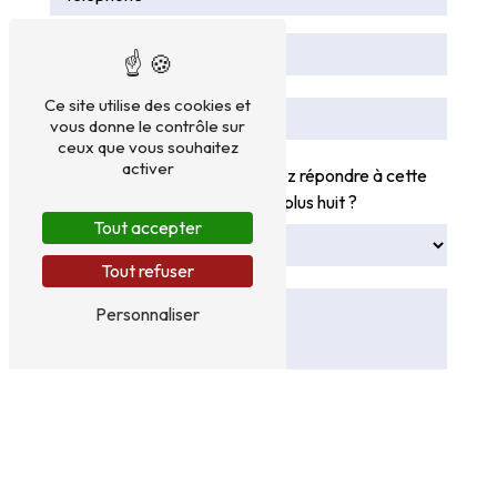
Ce site utilise des cookies et
vous donne le contrôle sur
ceux que vous souhaitez
activer
Vous n'êtes pas un robot, veuillez répondre à cette
question : combien font quatre plus huit ?
Tout accepter
Tout refuser
Personnaliser