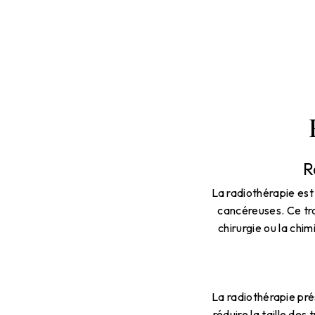
R
La radiothérapie est 
cancéreuses. Ce tra
chirurgie ou la chi
La radiothérapie pr
réduire la taille des