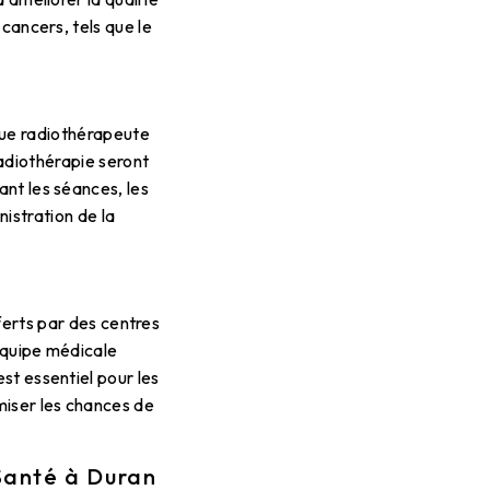
 cancers, tels que le
gue radiothérapeute
adiothérapie seront
nt les séances, les
nistration de la
ferts par des centres
équipe médicale
st essentiel pour les
miser les chances de
Santé à Duran