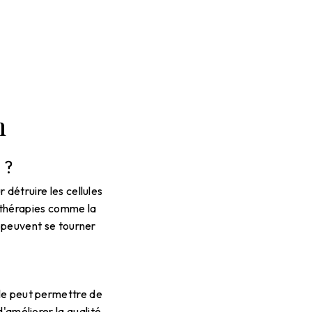
n
 ?
 détruire les cellules
s thérapies comme la
e peuvent se tourner
le peut permettre de
d'améliorer la qualité