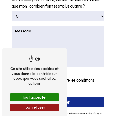
question : combien font sept plus quatre ?
Ce site utilise des cookies et
vous donne le contrôle sur
ceux que vous souhaitez
En cochant cette case, j'accepte les conditions
activer
particulières ci-dessous **
Tout accepter
Envoyer
Tout refuser
** Les données personnelles communiquées sont nécessaires aux fins de vous