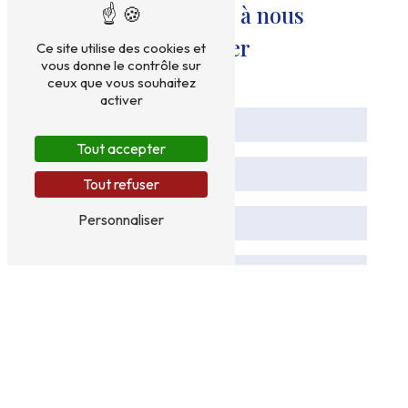
N'hésitez pas à nous
contacter
Ce site utilise des cookies et
vous donne le contrôle sur
ceux que vous souhaitez
activer
Tout accepter
Tout refuser
Personnaliser
Vous n'êtes pas un robot, veuillez répondre à cette
question : combien font un plus neuf ?