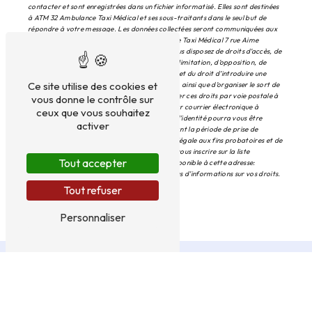
contacter et sont enregistrées dans un fichier informatisé. Elles sont destinées
à ATM 32 Ambulance Taxi Médical et ses sous-traitants dans le seul but de
répondre à votre message. Les données collectées seront communiquées aux
seuls destinataires suivants: ATM 32 Ambulance Taxi Médical 7 rue Aime
Cesaire 32000 Auch atm.auch@orange.fr. Vous disposez de droits d’accès, de
rectification, d’effacement, de portabilité, de limitation, d’opposition, de
retrait de votre consentement à tout moment et du droit d’introduire une
Ce site utilise des cookies et
réclamation auprès d’une autorité de contrôle, ainsi que d’organiser le sort de
vos données post-mortem. Vous pouvez exercer ces droits par voie postale à
vous donne le contrôle sur
l'adresse 7 rue Aime Cesaire 32000 Auch ou par courrier électronique à
ceux que vous souhaitez
l'adresse atm.auch@orange.fr. Un justificatif d'identité pourra vous être
activer
demandé. Nous conservons vos données pendant la période de prise de
contact puis pendant la durée de prescription légale aux fins probatoires et de
gestion des contentieux. Vous avez le droit de vous inscrire sur la liste
Tout accepter
d'opposition au démarchage téléphonique, disponible à cette adresse:
Bloctel.gouv.fr
. Consultez le site cnil.fr pour plus d’informations sur vos droits.
Tout refuser
Personnaliser
Nous intervenons sur ces villes